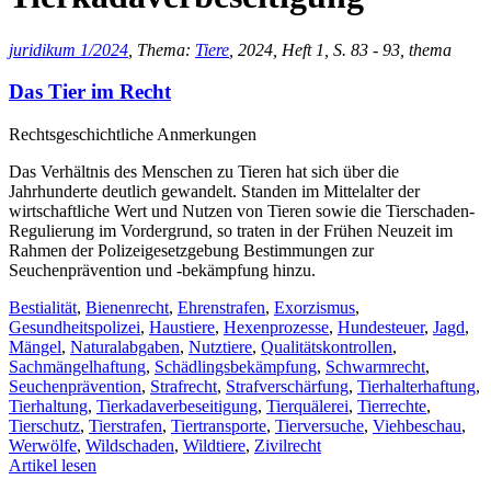
juridikum 1/2024
, Thema:
Tiere
, 2024, Heft 1, S. 83 - 93, thema
Das Tier im Recht
Rechtsgeschichtliche Anmerkungen
Das Verhältnis des Menschen zu Tieren hat sich über die
Jahrhunderte deutlich gewandelt. Standen im Mittelalter der
wirtschaftliche Wert und Nutzen von Tieren sowie die Tierschaden-
Regulierung im Vordergrund, so traten in der Frühen Neuzeit im
Rahmen der Polizeigesetzgebung Bestimmungen zur
Seuchenprävention und -bekämpfung hinzu.
Bestialität
,
Bienenrecht
,
Ehrenstrafen
,
Exorzismus
,
Gesundheitspolizei
,
Haustiere
,
Hexenprozesse
,
Hundesteuer
,
Jagd
,
Mängel
,
Naturalabgaben
,
Nutztiere
,
Qualitätskontrollen
,
Sachmängelhaftung
,
Schädlingsbekämpfung
,
Schwarmrecht
,
Seuchenprävention
,
Strafrecht
,
Strafverschärfung
,
Tierhalterhaftung
,
Tierhaltung
,
Tierkadaverbeseitigung
,
Tierquälerei
,
Tierrechte
,
Tierschutz
,
Tierstrafen
,
Tiertransporte
,
Tierversuche
,
Viehbeschau
,
Werwölfe
,
Wildschaden
,
Wildtiere
,
Zivilrecht
Artikel lesen