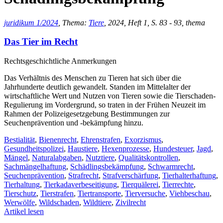
juridikum 1/2024
, Thema:
Tiere
, 2024, Heft 1, S. 83 - 93, thema
Das Tier im Recht
Rechtsgeschichtliche Anmerkungen
Das Verhältnis des Menschen zu Tieren hat sich über die
Jahrhunderte deutlich gewandelt. Standen im Mittelalter der
wirtschaftliche Wert und Nutzen von Tieren sowie die Tierschaden-
Regulierung im Vordergrund, so traten in der Frühen Neuzeit im
Rahmen der Polizeigesetzgebung Bestimmungen zur
Seuchenprävention und -bekämpfung hinzu.
Bestialität
,
Bienenrecht
,
Ehrenstrafen
,
Exorzismus
,
Gesundheitspolizei
,
Haustiere
,
Hexenprozesse
,
Hundesteuer
,
Jagd
,
Mängel
,
Naturalabgaben
,
Nutztiere
,
Qualitätskontrollen
,
Sachmängelhaftung
,
Schädlingsbekämpfung
,
Schwarmrecht
,
Seuchenprävention
,
Strafrecht
,
Strafverschärfung
,
Tierhalterhaftung
,
Tierhaltung
,
Tierkadaverbeseitigung
,
Tierquälerei
,
Tierrechte
,
Tierschutz
,
Tierstrafen
,
Tiertransporte
,
Tierversuche
,
Viehbeschau
,
Werwölfe
,
Wildschaden
,
Wildtiere
,
Zivilrecht
Artikel lesen