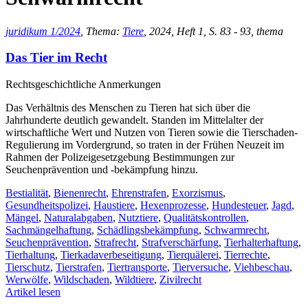
juridikum 1/2024
, Thema:
Tiere
, 2024, Heft 1, S. 83 - 93, thema
Das Tier im Recht
Rechtsgeschichtliche Anmerkungen
Das Verhältnis des Menschen zu Tieren hat sich über die
Jahrhunderte deutlich gewandelt. Standen im Mittelalter der
wirtschaftliche Wert und Nutzen von Tieren sowie die Tierschaden-
Regulierung im Vordergrund, so traten in der Frühen Neuzeit im
Rahmen der Polizeigesetzgebung Bestimmungen zur
Seuchenprävention und -bekämpfung hinzu.
Bestialität
,
Bienenrecht
,
Ehrenstrafen
,
Exorzismus
,
Gesundheitspolizei
,
Haustiere
,
Hexenprozesse
,
Hundesteuer
,
Jagd
,
Mängel
,
Naturalabgaben
,
Nutztiere
,
Qualitätskontrollen
,
Sachmängelhaftung
,
Schädlingsbekämpfung
,
Schwarmrecht
,
Seuchenprävention
,
Strafrecht
,
Strafverschärfung
,
Tierhalterhaftung
,
Tierhaltung
,
Tierkadaverbeseitigung
,
Tierquälerei
,
Tierrechte
,
Tierschutz
,
Tierstrafen
,
Tiertransporte
,
Tierversuche
,
Viehbeschau
,
Werwölfe
,
Wildschaden
,
Wildtiere
,
Zivilrecht
Artikel lesen