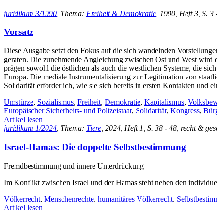
juridikum 3/1990
, Thema:
Freiheit & Demokratie
, 1990, Heft 3, S. 3 
Vorsatz
Diese Ausgabe setzt den Fokus auf die sich wandelnden Vorstellunge
geraten. Die zunehmende Angleichung zwischen Ost und West wird du
prägen sowohl die östlichen als auch die westlichen Systeme, die sic
Europa. Die mediale Instrumentalisierung zur Legitimation von staatl
Solidarität erforderlich, wie sie sich bereits in ersten Kontakten u
Umstürze
,
Sozialismus
,
Freiheit
,
Demokratie
,
Kapitalismus
,
Volksbe
Europäischer Sicherheits- und Polizeistaat
,
Solidarität
,
Kongress
,
Bür
Artikel lesen
juridikum 1/2024
, Thema:
Tiere
, 2024, Heft 1, S. 38 - 48, recht & ges
Israel-Hamas: Die doppelte Selbstbestimmung
Fremdbestimmung und innere Unterdrückung
Im Konflikt zwischen Israel und der Hamas steht neben den individue
Völkerrecht
,
Menschenrechte
,
humanitäres Völkerrecht
,
Selbstbestim
Artikel lesen