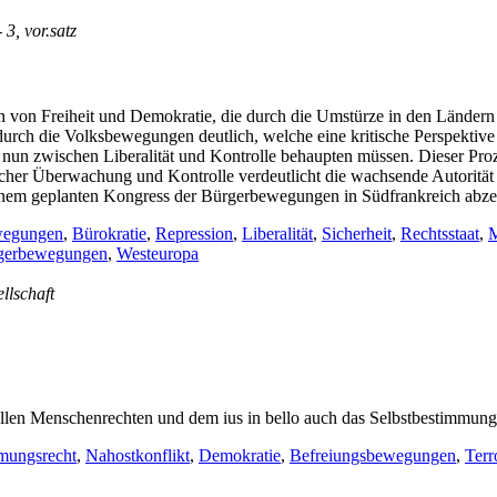
- 3, vor.satz
n von Freiheit und Demokratie, die durch die Umstürze in den Ländern 
rch die Volksbewegungen deutlich, welche eine kritische Perspektive
h nun zwischen Liberalität und Kontrolle behaupten müssen. Dieser Pro
icher Überwachung und Kontrolle verdeutlicht die wachsende Autorität 
nd einem geplanten Kongress der Bürgerbewegungen in Südfrankreich abze
wegungen
,
Bürokratie
,
Repression
,
Liberalität
,
Sicherheit
,
Rechtsstaat
,
M
gerbewegungen
,
Westeuropa
ellschaft
llen Menschenrechten und dem ius in bello auch das Selbstbestimmungs
mungsrecht
,
Nahostkonflikt
,
Demokratie
,
Befreiungsbewegungen
,
Terr