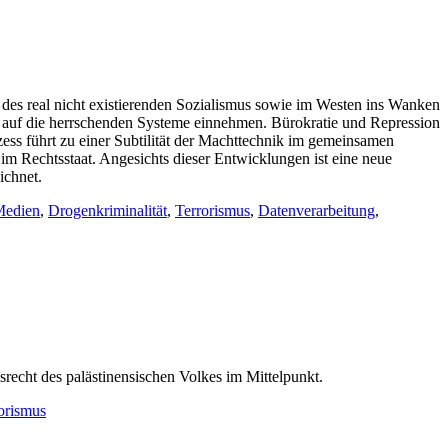
des real nicht existierenden Sozialismus sowie im Westen ins Wanken
 auf die herrschenden Systeme einnehmen. Bürokratie und Repression
zess führt zu einer Subtilität der Machttechnik im gemeinsamen
im Rechtsstaat. Angesichts dieser Entwicklungen ist eine neue
ichnet.
edien
,
Drogenkriminalität
,
Terrorismus
,
Datenverarbeitung
,
recht des palästinensischen Volkes im Mittelpunkt.
orismus