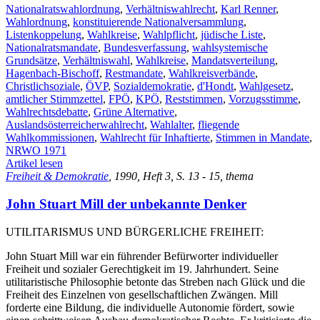
Nationalratswahlordnung
,
Verhältniswahlrecht
,
Karl Renner
,
Wahlordnung
,
konstituierende Nationalversammlung
,
Listenkoppelung
,
Wahlkreise
,
Wahlpflicht
,
jüdische Liste
,
Nationalratsmandate
,
Bundesverfassung
,
wahlsystemische
Grundsätze
,
Verhältniswahl
,
Wahlkreise
,
Mandatsverteilung
,
Hagenbach-Bischoff
,
Restmandate
,
Wahlkreisverbände
,
Christlichsoziale
,
ÖVP
,
Sozialdemokratie
,
d'Hondt
,
Wahlgesetz
,
amtlicher Stimmzettel
,
FPÖ
,
KPÖ
,
Reststimmen
,
Vorzugsstimme
,
Wahlrechtsdebatte
,
Grüne Alternative
,
Auslandsösterreicherwahlrecht
,
Wahlalter
,
fliegende
Wahlkommissionen
,
Wahlrecht für Inhaftierte
,
Stimmen in Mandate
,
NRWO 1971
Artikel lesen
Freiheit & Demokratie
, 1990, Heft 3, S. 13 - 15, thema
John Stuart Mill der unbekannte Denker
UTILITARISMUS UND BÜRGERLICHE FREIHEIT:
John Stuart Mill war ein führender Befürworter individueller
Freiheit und sozialer Gerechtigkeit im 19. Jahrhundert. Seine
utilitaristische Philosophie betonte das Streben nach Glück und die
Freiheit des Einzelnen von gesellschaftlichen Zwängen. Mill
forderte eine Bildung, die individuelle Autonomie fördert, sowie