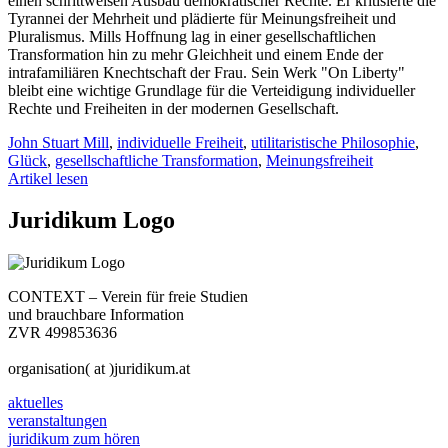
einen schrittweisen Ausbau demokratischer Rechte. Er kritisierte die
Tyrannei der Mehrheit und plädierte für Meinungsfreiheit und
Pluralismus. Mills Hoffnung lag in einer gesellschaftlichen
Transformation hin zu mehr Gleichheit und einem Ende der
intrafamiliären Knechtschaft der Frau. Sein Werk "On Liberty"
bleibt eine wichtige Grundlage für die Verteidigung individueller
Rechte und Freiheiten in der modernen Gesellschaft.
John Stuart Mill
,
individuelle Freiheit
,
utilitaristische Philosophie
,
Glück
,
gesellschaftliche Transformation
,
Meinungsfreiheit
Artikel lesen
Juridikum Logo
CONTEXT – Verein für freie Studien
und brauchbare Information
ZVR 499853636
organisation( at )juridikum.at
aktuelles
veranstaltungen
juridikum zum hören