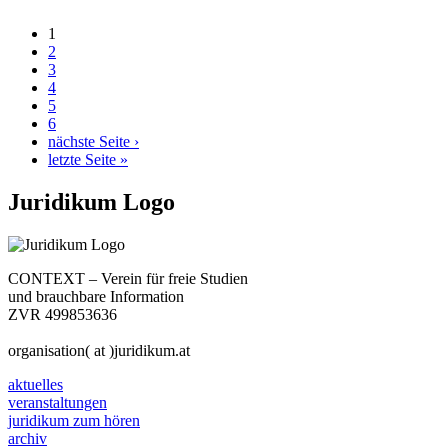
1
2
3
4
5
6
nächste Seite ›
letzte Seite »
Juridikum Logo
CONTEXT – Verein für freie Studien
und brauchbare Information
ZVR 499853636
organisation( at )juridikum.at
aktuelles
veranstaltungen
juridikum zum hören
archiv