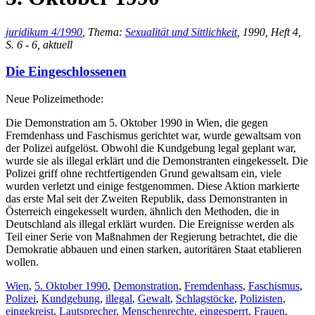
juridikum 4/1990
, Thema:
Sexualität und Sittlichkeit
, 1990, Heft 4,
S. 6 - 6, aktuell
Die Eingeschlossenen
Neue Polizeimethode:
Die Demonstration am 5. Oktober 1990 in Wien, die gegen
Fremdenhass und Faschismus gerichtet war, wurde gewaltsam von
der Polizei aufgelöst. Obwohl die Kundgebung legal geplant war,
wurde sie als illegal erklärt und die Demonstranten eingekesselt. Die
Polizei griff ohne rechtfertigenden Grund gewaltsam ein, viele
wurden verletzt und einige festgenommen. Diese Aktion markierte
das erste Mal seit der Zweiten Republik, dass Demonstranten in
Österreich eingekesselt wurden, ähnlich den Methoden, die in
Deutschland als illegal erklärt wurden. Die Ereignisse werden als
Teil einer Serie von Maßnahmen der Regierung betrachtet, die die
Demokratie abbauen und einen starken, autoritären Staat etablieren
wollen.
Wien
,
5. Oktober 1990
,
Demonstration
,
Fremdenhass
,
Faschismus
,
Polizei
,
Kundgebung
,
illegal
,
Gewalt
,
Schlagstöcke
,
Polizisten
,
eingekreist
,
Lautsprecher
,
Menschenrechte
,
eingesperrt
,
Frauen
,