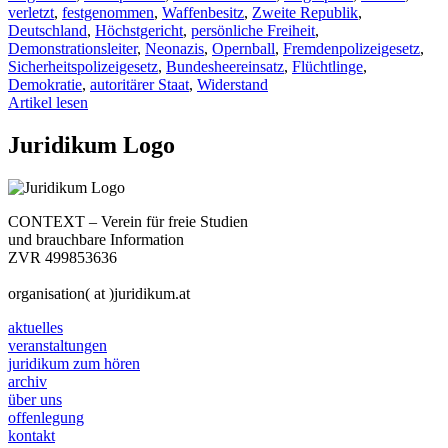
verletzt
,
festgenommen
,
Waffenbesitz
,
Zweite Republik
,
Deutschland
,
Höchstgericht
,
persönliche Freiheit
,
Demonstrationsleiter
,
Neonazis
,
Opernball
,
Fremdenpolizeigesetz
,
Sicherheitspolizeigesetz
,
Bundesheereinsatz
,
Flüchtlinge
,
Demokratie
,
autoritärer Staat
,
Widerstand
Artikel lesen
Juridikum Logo
CONTEXT – Verein für freie Studien
und brauchbare Information
ZVR 499853636
organisation( at )juridikum.at
aktuelles
veranstaltungen
juridikum zum hören
archiv
über uns
offenlegung
kontakt