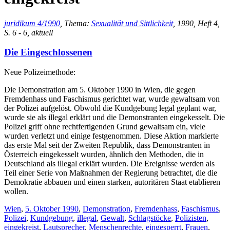
juridikum 4/1990
, Thema:
Sexualität und Sittlichkeit
, 1990, Heft 4,
S. 6 - 6, aktuell
Die Eingeschlossenen
Neue Polizeimethode:
Die Demonstration am 5. Oktober 1990 in Wien, die gegen
Fremdenhass und Faschismus gerichtet war, wurde gewaltsam von
der Polizei aufgelöst. Obwohl die Kundgebung legal geplant war,
wurde sie als illegal erklärt und die Demonstranten eingekesselt. Die
Polizei griff ohne rechtfertigenden Grund gewaltsam ein, viele
wurden verletzt und einige festgenommen. Diese Aktion markierte
das erste Mal seit der Zweiten Republik, dass Demonstranten in
Österreich eingekesselt wurden, ähnlich den Methoden, die in
Deutschland als illegal erklärt wurden. Die Ereignisse werden als
Teil einer Serie von Maßnahmen der Regierung betrachtet, die die
Demokratie abbauen und einen starken, autoritären Staat etablieren
wollen.
Wien
,
5. Oktober 1990
,
Demonstration
,
Fremdenhass
,
Faschismus
,
Polizei
,
Kundgebung
,
illegal
,
Gewalt
,
Schlagstöcke
,
Polizisten
,
eingekreist
,
Lautsprecher
,
Menschenrechte
,
eingesperrt
,
Frauen
,