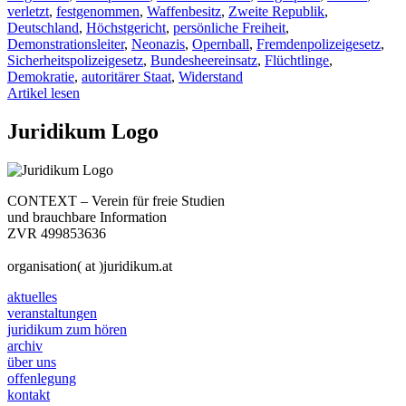
verletzt
,
festgenommen
,
Waffenbesitz
,
Zweite Republik
,
Deutschland
,
Höchstgericht
,
persönliche Freiheit
,
Demonstrationsleiter
,
Neonazis
,
Opernball
,
Fremdenpolizeigesetz
,
Sicherheitspolizeigesetz
,
Bundesheereinsatz
,
Flüchtlinge
,
Demokratie
,
autoritärer Staat
,
Widerstand
Artikel lesen
Juridikum Logo
CONTEXT – Verein für freie Studien
und brauchbare Information
ZVR 499853636
organisation( at )juridikum.at
aktuelles
veranstaltungen
juridikum zum hören
archiv
über uns
offenlegung
kontakt