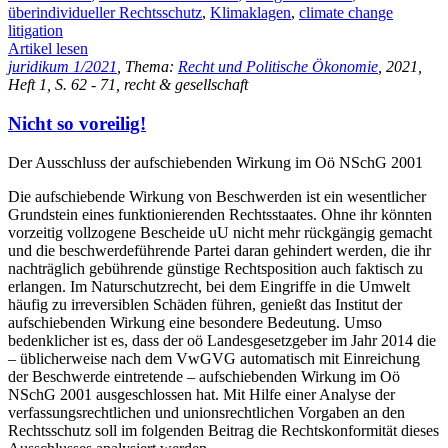
überindividueller Rechtsschutz
,
Klimaklagen
,
climate change
litigation
Artikel lesen
juridikum 1/2021
, Thema:
Recht und Politische Ökonomie
, 2021,
Heft 1, S. 62 - 71, recht & gesellschaft
Nicht so voreilig!
Der Ausschluss der aufschiebenden Wirkung im Oö NSchG 2001
Die aufschiebende Wirkung von Beschwerden ist ein wesentlicher
Grundstein eines funktionierenden Rechtsstaates. Ohne ihr könnten
vorzeitig vollzogene Bescheide uU nicht mehr rückgängig gemacht
und die beschwerdeführende Partei daran gehindert werden, die ihr
nachträglich gebührende günstige Rechtsposition auch faktisch zu
erlangen. Im Naturschutzrecht, bei dem Eingriffe in die Umwelt
häufig zu irreversiblen Schäden führen, genießt das Institut der
aufschiebenden Wirkung eine besondere Bedeutung. Umso
bedenklicher ist es, dass der oö Landesgesetzgeber im Jahr 2014 die
– üblicherweise nach dem VwGVG automatisch mit Einreichung
der Beschwerde eintretende – aufschiebenden Wirkung im Oö
NSchG 2001 ausgeschlossen hat. Mit Hilfe einer Analyse der
verfassungsrechtlichen und unionsrechtlichen Vorgaben an den
Rechtsschutz soll im folgenden Beitrag die Rechtskonformität dieses