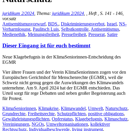
juridikum 2/2024
, Thema:
juridikum 2/2024
, , Heft , S. 141 - 146,
vor.satz
Antisemitismusvorwurf
,
BDS.
,
Diskriminierungsverbot
,
Israel
,
NS-
Verharmlosung
,
Paulitsch Luis
,
Selbstkontrolle
,
Antisemitismus
,
Medienethik
,
Meinungsfreiheit
,
Pressefreiheit
,
Presserat
,
Satire
Dieser Eingang ist für euch bestimmt
Neue Klagebefugnis in der KlimaSeniorinnen-Entscheidung des
EGMR
Vier ältere Frauen und der Verein KlimaSeniorinnen zogen vor den
Europäischen Gerichtshof für Menschenrechte (EGMR), weil die
Schweiz nicht genug gegen die Auswirkungen des Klimawandels
unternehme. Am 9. April 2024 hat der EGMR entschieden. Das
Urteil sorgt für rege Debatten und neben großer Begeisterung auch
für Protest.
KlimaSeniorinnen
,
Klimakrise
,
Klimawandel
,
Umwelt
,
Naturschutz
,
Grundrechte
,
Freiheitsrechte
,
Schutzpflichten
,
positive obligations
,
Gewährleistungspflichten
,
Opferstatus
,
Klagebefugnis
,
Klimaschutz
,
Vereinigungen
,
NGOs
,
Umweltorganisationen
,
kollektiver
Rechtsschutz
,
Individualbeschwerde
,
living instrument
,