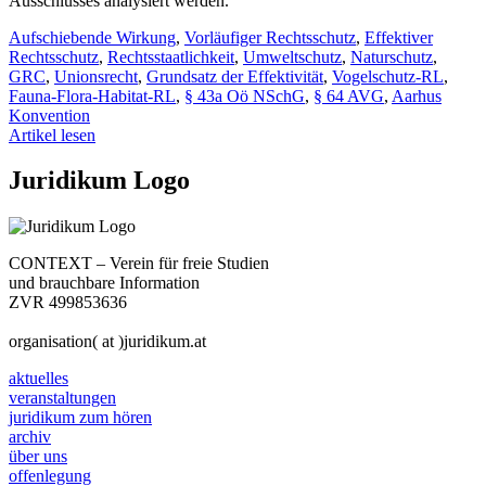
Ausschlusses analysiert werden.
Aufschiebende Wirkung
,
Vorläufiger Rechtsschutz
,
Effektiver
Rechtsschutz
,
Rechtsstaatlichkeit
,
Umweltschutz
,
Naturschutz
,
GRC
,
Unionsrecht
,
Grundsatz der Effektivität
,
Vogelschutz-RL
,
Fauna-Flora-Habitat-RL
,
§ 43a Oö NSchG
,
§ 64 AVG
,
Aarhus
Konvention
Artikel lesen
Juridikum Logo
CONTEXT – Verein für freie Studien
und brauchbare Information
ZVR 499853636
organisation( at )juridikum.at
aktuelles
veranstaltungen
juridikum zum hören
archiv
über uns
offenlegung